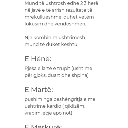
Mund të ushtrosh edhe 2 3 herë
në javë e të arrish rezultate të
mrekullueshme, duhet vetëm
fokusim dhe vendoshmëri.
Një kombinim ushtrimesh
mund të duket kështu:
E Hënë:
Pjesa e lartë e trupit (ushtime
për gjoks, duart dhe shpina)
E Martë:
pushim nga peshëngritja e me
ushtrime kardio ( qiklizëm,
vrapim, ecje apo not)
E Mërkurë: