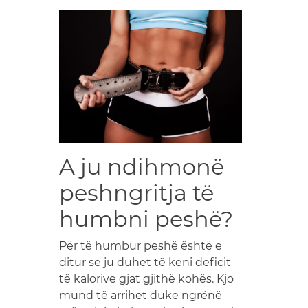
A ju ndihmonë
peshngritja të
humbni peshë?
Për të humbur peshë është e
ditur se ju duhet të keni deficit
të kalorive gjat gjithë kohës. Kjo
mund të arrihet duke ngrënë