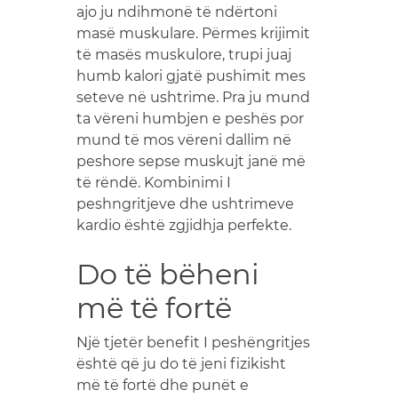
ajo ju ndihmonë të ndërtoni
masë muskulare. Përmes krijimit
të masës muskulore, trupi juaj
humb kalori gjatë pushimit mes
seteve në ushtrime. Pra ju mund
ta vëreni humbjen e peshës por
mund të mos vëreni dallim në
peshore sepse muskujt janë më
të rëndë. Kombinimi I
peshngritjeve dhe ushtrimeve
kardio është zgjidhja perfekte.
Do të bëheni
më të fortë
Një tjetër benefit I peshëngritjes
është që ju do të jeni fizikisht
më të fortë dhe punët e