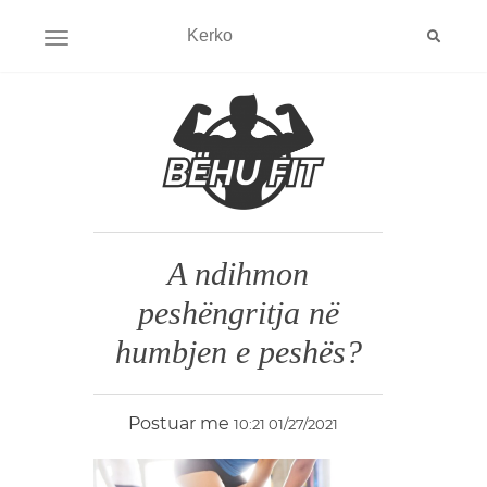
HAP MENYNE
A ndihmon
peshëngritja në
humbjen e peshës?
Postuar me
10:21 01/27/2021