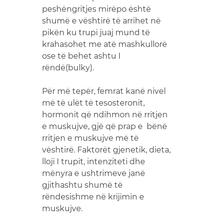
peshëngritjes mirëpo është
shumë e vështirë të arrihet në
pikën ku trupi juaj mund të
krahasohet me atë mashkullorë
ose të behet ashtu I
rëndë(bulky).
Për më tepër, femrat kanë nivel
më të ulët të tesosteronit,
hormonit që ndihmon në rritjen
e muskujve, gjë që prap e bënë
rritjen e muskujve më të
vështirë. Faktorët gjenetik, dieta,
lloji I trupit, intenziteti dhe
mënyra e ushtrimeve janë
gjithashtu shumë të
rëndesishme në krijimin e
muskujve.