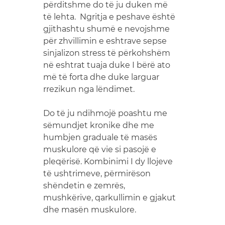
përditshme do të ju duken më
të lehta. Ngritja e peshave është
gjithashtu shumë e nevojshme
për zhvillimin e eshtrave sepse
sinjalizon stress të përkohshëm
në eshtrat tuaja duke I bërë ato
më të forta dhe duke larguar
rrezikun nga lëndimet.
Do të ju ndihmojë poashtu me
sëmundjet kronike dhe me
humbjen graduale të masës
muskulore që vie si pasojë e
pleqërisë. Kombinimi I dy llojeve
të ushtrimeve, përmirëson
shëndetin e zemrës,
mushkërive, qarkullimin e gjakut
dhe masën muskulore.