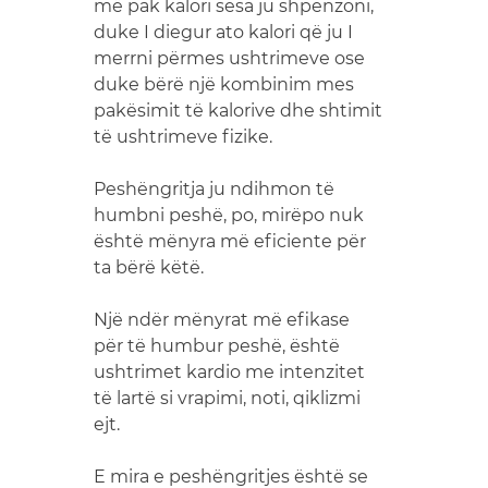
më pak kalori sesa ju shpenzoni,
duke I diegur ato kalori që ju I
merrni përmes ushtrimeve ose
duke bërë një kombinim mes
pakësimit të kalorive dhe shtimit
të ushtrimeve fizike.
Peshëngritja ju ndihmon të
humbni peshë, po, mirëpo nuk
është mënyra më eficiente për
ta bërë këtë.
Një ndër mënyrat më efikase
për të humbur peshë, është
ushtrimet kardio me intenzitet
të lartë si vrapimi, noti, qiklizmi
ejt.
E mira e peshëngritjes është se