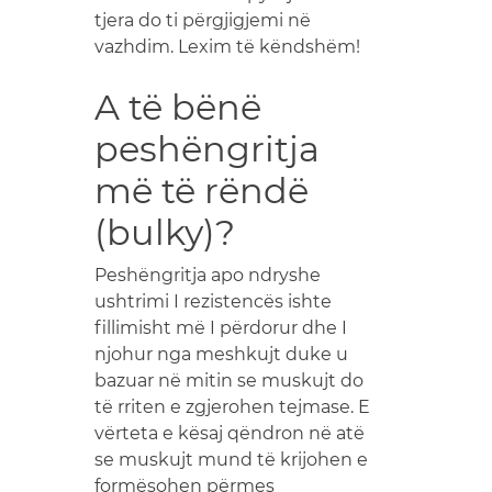
tjera do ti përgjigjemi në
vazhdim. Lexim të këndshëm!
A të bënë
peshëngritja
më të rëndë
(bulky)?
Peshëngritja apo ndryshe
ushtrimi I rezistencës ishte
fillimisht më I përdorur dhe I
njohur nga meshkujt duke u
bazuar në mitin se muskujt do
të rriten e zgjerohen tejmase. E
vërteta e kësaj qëndron në atë
se muskujt mund të krijohen e
formësohen përmes