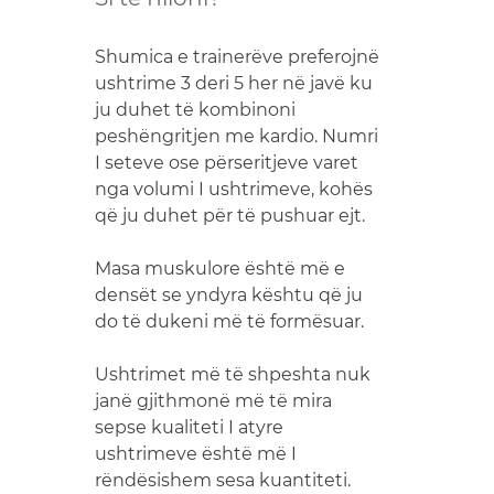
Shumica e trainerëve preferojnë
ushtrime 3 deri 5 her në javë ku
ju duhet të kombinoni
peshëngritjen me kardio. Numri
I seteve ose përseritjeve varet
nga volumi I ushtrimeve, kohës
që ju duhet për të pushuar ejt.
Masa muskulore është më e
densët se yndyra kështu që ju
do të dukeni më të formësuar.
Ushtrimet më të shpeshta nuk
janë gjithmonë më të mira
sepse kualiteti I atyre
ushtrimeve është më I
rëndësishem sesa kuantiteti.